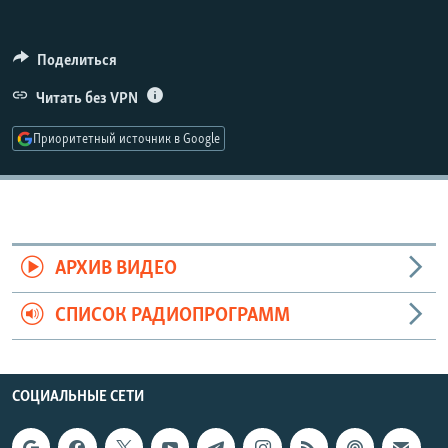
РАСПИСАНИЕ ВЕЩАНИЯ
ПОДПИШИТЕСЬ НА РАССЫЛКУ
Поделиться
Читать без VPN
СОЦИАЛЬНЫЕ СЕТИ
Приоритетный источник в Google
Все сайты РСЕ/РС
АРХИВ ВИДЕО
СПИСОК РАДИОПРОГРАММ
СОЦИАЛЬНЫЕ СЕТИ