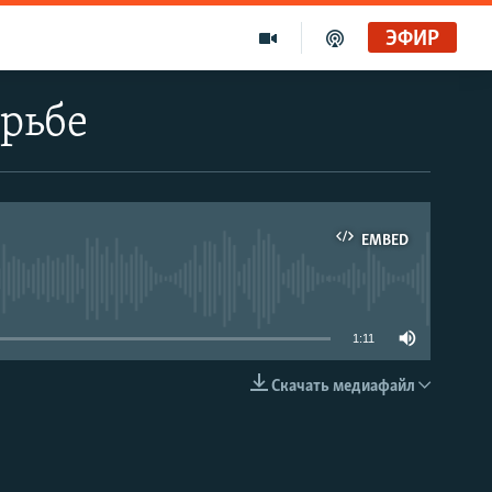
ЭФИР
орьбе
EMBED
able
1:11
Скачать медиафайл
EMBED