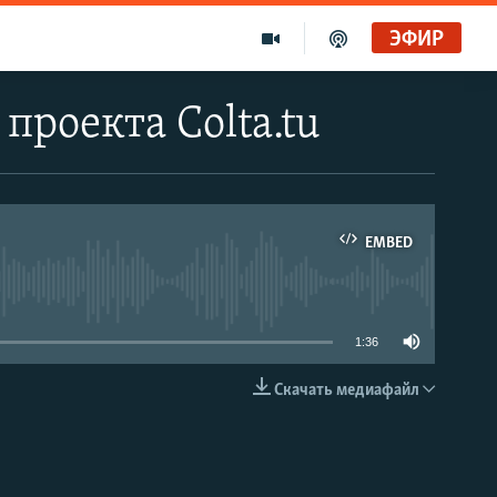
ЭФИР
проекта Colta.tu
EMBED
able
1:36
Скачать медиафайл
EMBED