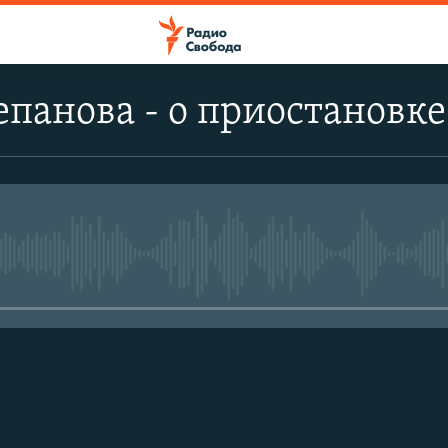
панова - о приостановке 
No media source currently avail