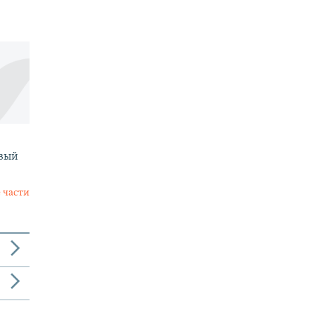
овый
 части