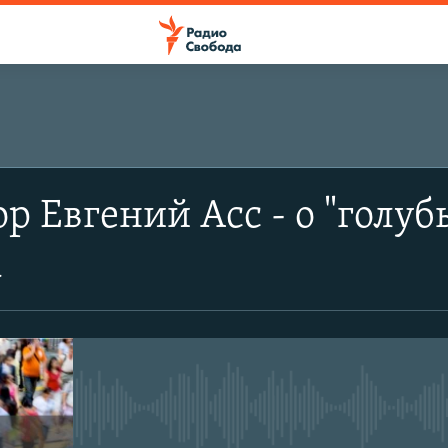
р Евгений Асс - о "голуб
а
No media source currently avail