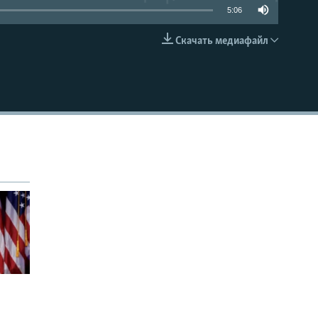
5:06
Скачать медиафайл
EMBED