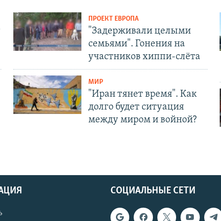
ПРОЕКТ ЕВРОПА
т
"Задерживали целыми
семьями". Гонения на
участников хиппи-слёта
МИР
"Иран тянет время". Как
долго будет ситуация
между миром и войной?
АЦИЯ
СОЦИАЛЬНЫЕ СЕТИ
ь