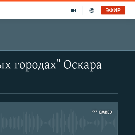
ЭФИР
ых городах" Оскара
EMBED
able