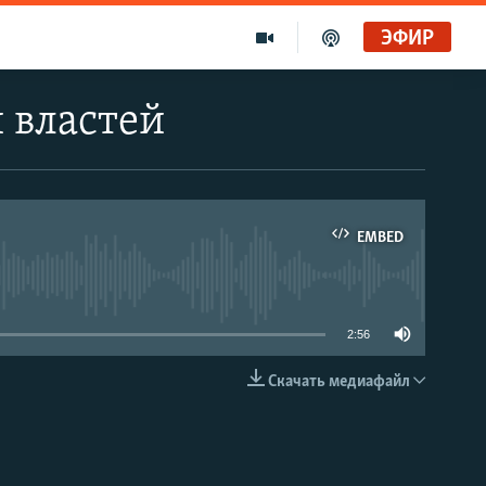
ЭФИР
 властей
EMBED
able
2:56
Скачать медиафайл
EMBED