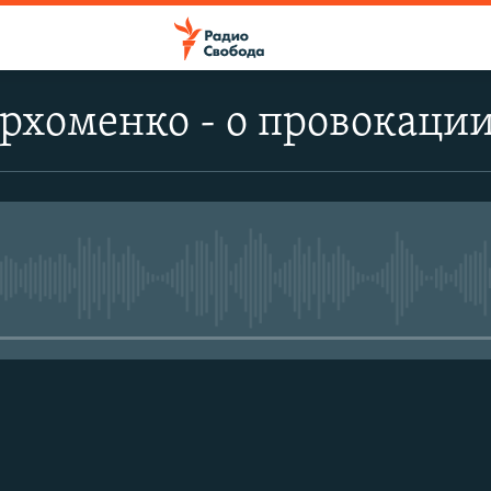
рхоменко - о провокации
No media source currently avail