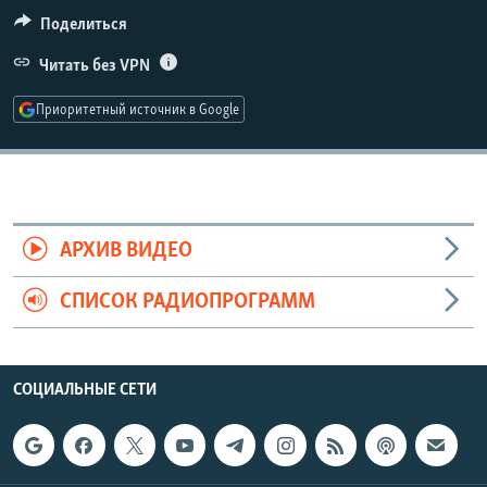
РАСПИСАНИЕ ВЕЩАНИЯ
Поделиться
ПОДПИШИТЕСЬ НА РАССЫЛКУ
Читать без VPN
Приоритетный источник в Google
СОЦИАЛЬНЫЕ СЕТИ
АРХИВ ВИДЕО
Все сайты РСЕ/РС
СПИСОК РАДИОПРОГРАММ
СОЦИАЛЬНЫЕ СЕТИ