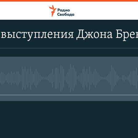
 выступления Джона Бре
No media source currently avail