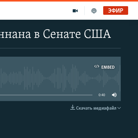
ЭФИР
ннана в Сенате США
EMBED
able
0:40
Скачать медиафайл
EMBED