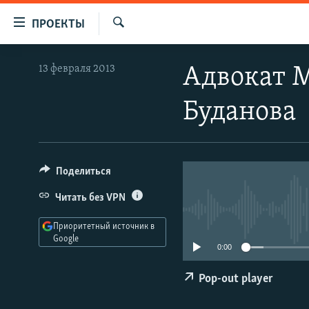
Ссылки
ПРОЕКТЫ
для
Искать
упрощенного
ПРОГРАММЫ
13 февраля 2013
Адвокат М
доступа
ПОДКАСТЫ
Вернуться
Буданова
АВТОРСКИЕ ПРОЕКТЫ
к
основному
ЦИТАТЫ СВОБОДЫ
содержанию
МНЕНИЯ
Вернутся
Поделиться
КУЛЬТУРА
к
Читать без VPN
главной
IDEL.РЕАЛИИ
навигации
Приоритетный источник в
КАВКАЗ.РЕАЛИИ
Вернутся
Google
0:00
к
СЕВЕР.РЕАЛИИ
поиску
Pop-out player
СИБИРЬ.РЕАЛИИ