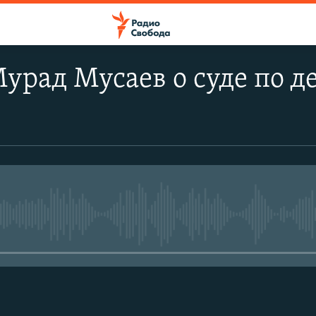
урад Мусаев о суде по д
No media source currently avail