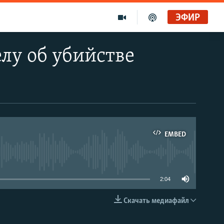
ЭФИР
елу об убийстве
EMBED
able
2:04
Скачать медиафайл
EMBED