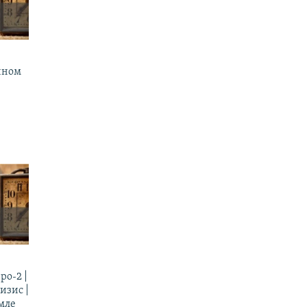
ином
ро-2 |
изис |
мле