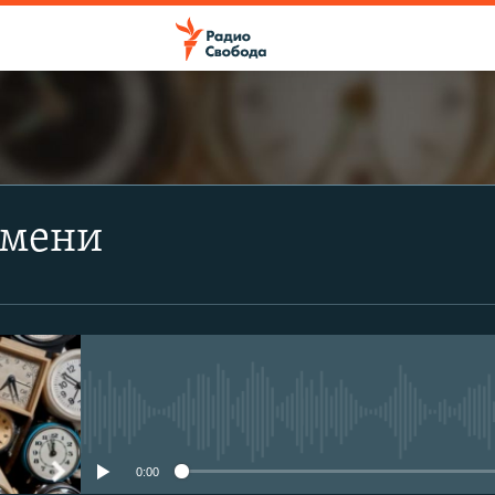
ПОДПИСАТЬСЯ
емени
Apple Podcasts
Spotify
CastBox
No media source currently avail
Подписаться
0:00