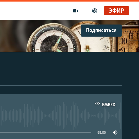
ЭФИР
Подписаться
EMBED
able
55:00