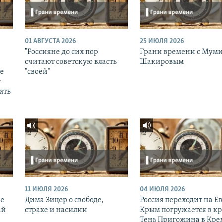
01 АВГУСТА 2026
25 ИЮЛЯ 2026
"Россияне до сих пор
Грани времени с Мум
считают советскую власть
Шакировым
ее
"своей"
т
ать
11 ИЮЛЯ 2026
04 ИЮЛЯ 2026
ие
Дима Зицер о свободе,
Россия переходит на Ев
ай
страхе и насилии
Крым погружается в кр
Тень Пригожина в Кре