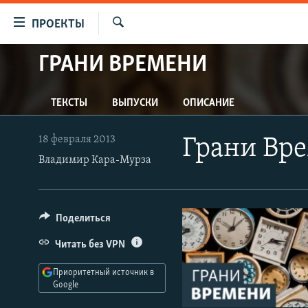
Ссылки
ПРОЕКТЫ
для
Искать
упрощенного
ГРАНИ ВРЕМЕНИ
ПРОГРАММЫ
доступа
ПОДКАСТЫ
Вернуться
ТЕКСТЫ
ВЫПУСКИ
ОПИСАНИЕ
АВТОРСКИЕ ПРОЕКТЫ
к
основному
ЦИТАТЫ СВОБОДЫ
18 февраля 2013
Грани Вр
содержанию
МНЕНИЯ
Владимир Кара-Мурза
Вернутся
КУЛЬТУРА
к
главной
IDEL.РЕАЛИИ
Поделиться
навигации
КАВКАЗ.РЕАЛИИ
Вернутся
Читать без VPN
к
СЕВЕР.РЕАЛИИ
поиску
Приоритетный источник в
СИБИРЬ.РЕАЛИИ
Google