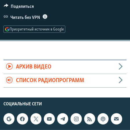
РАСПИСАНИЕ ВЕЩАНИЯ
Поделиться
ПОДПИШИТЕСЬ НА РАССЫЛКУ
Читать без VPN
Приоритетный источник в Google
СОЦИАЛЬНЫЕ СЕТИ
АРХИВ ВИДЕО
Все сайты РСЕ/РС
СПИСОК РАДИОПРОГРАММ
СОЦИАЛЬНЫЕ СЕТИ