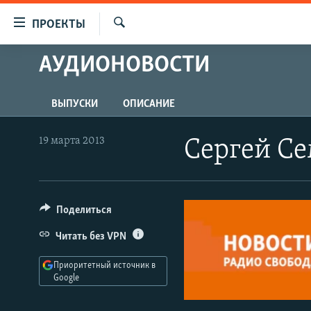
Ссылки
ПРОЕКТЫ
для
Искать
упрощенного
АУДИОНОВОСТИ
ПРОГРАММЫ
доступа
ПОДКАСТЫ
Вернуться
ВЫПУСКИ
ОПИСАНИЕ
АВТОРСКИЕ ПРОЕКТЫ
к
основному
ЦИТАТЫ СВОБОДЫ
19 марта 2013
Сергей Се
содержанию
МНЕНИЯ
Вернутся
КУЛЬТУРА
к
главной
Поделиться
IDEL.РЕАЛИИ
навигации
КАВКАЗ.РЕАЛИИ
Читать без VPN
Вернутся
к
СЕВЕР.РЕАЛИИ
Приоритетный источник в
поиску
Google
СИБИРЬ.РЕАЛИИ