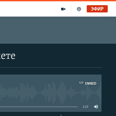
ЭФИР
шете
EMBED
able
1:17