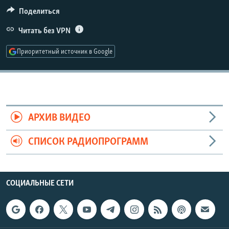
РАСПИСАНИЕ ВЕЩАНИЯ
Поделиться
ПОДПИШИТЕСЬ НА РАССЫЛКУ
Читать без VPN
Приоритетный источник в Google
СОЦИАЛЬНЫЕ СЕТИ
АРХИВ ВИДЕО
Все сайты РСЕ/РС
СПИСОК РАДИОПРОГРАММ
СОЦИАЛЬНЫЕ СЕТИ