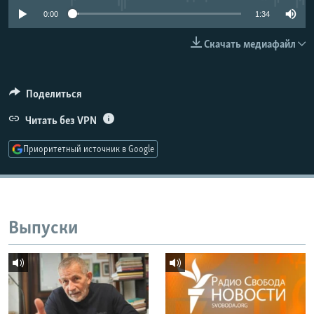
РАСПИСАНИЕ ВЕЩАНИЯ
0:00
1:34
ПОДПИШИТЕСЬ НА РАССЫЛКУ
Скачать медиафайл
СОЦИАЛЬНЫЕ СЕТИ
Поделиться
Читать без VPN
Приоритетный источник в Google
Все сайты РСЕ/РС
Выпуски