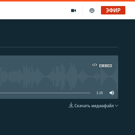
ЭФИР
EMBED
able
1:15
Скачать медиафайл
EMBED