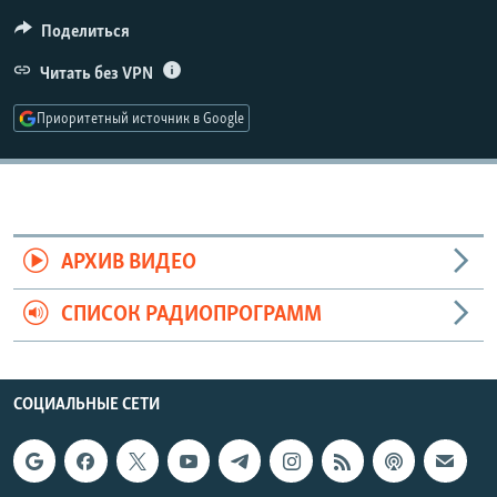
РАСПИСАНИЕ ВЕЩАНИЯ
Поделиться
ПОДПИШИТЕСЬ НА РАССЫЛКУ
Читать без VPN
СОЦИАЛЬНЫЕ СЕТИ
Приоритетный источник в Google
АРХИВ ВИДЕО
Все сайты РСЕ/РС
СПИСОК РАДИОПРОГРАММ
СОЦИАЛЬНЫЕ СЕТИ