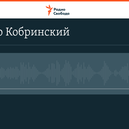
р Кобринский
No media source currently avail