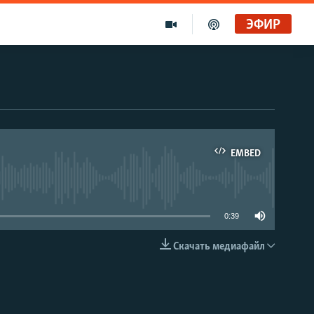
ЭФИР
EMBED
able
0:39
Скачать медиафайл
EMBED