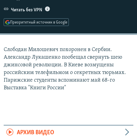
РАСПИСАНИЕ ВЕЩАНИЯ
Читать без VPN
ПОДПИШИТЕСЬ НА РАССЫЛКУ
Приоритетный источник в Google
СОЦИАЛЬНЫЕ СЕТИ
Слободан Милошевич похоронен в Сербии.
Александр Лукашенко пообещал свернуть шею
джинсовой революции. В Киеве возмущены
российским телефильмом о секретных тюрьмах.
Все сайты РСЕ/РС
Парижские студенты вспоминают май 68-го
Выставка "Книги России"
АРХИВ ВИДЕО