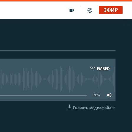
ЭФИР
EMBED
able
59:57
Скачать медиафайл
EMBED