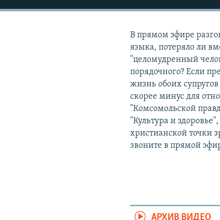
РАСПИСАНИЕ ВЕЩАНИЯ
ПОДПИШИТЕСЬ НА РАССЫЛКУ
В прямом эфире разго
языка, потеряло ли вм
"целомудренный челове
порядочного? Если пре
жизнь обоих супругов 
скорее минус для отн
"Комсомольской правд
"Культура и здоровье"
христианской точки з
звоните в прямой эфи
АРХИВ ВИДЕО