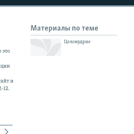
Материалы по теме
Целомудрие
 это
ации
сайт и
-12.