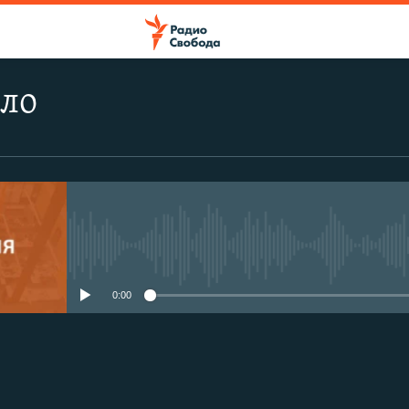
ело
No media source currently avail
0:00