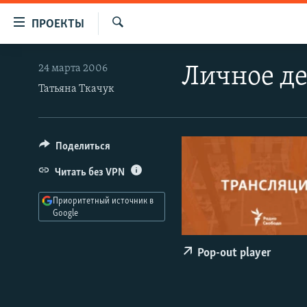
Ссылки
ПРОЕКТЫ
для
Искать
упрощенного
ПРОГРАММЫ
24 марта 2006
Личное д
доступа
ПОДКАСТЫ
Татьяна Ткачук
Вернуться
АВТОРСКИЕ ПРОЕКТЫ
к
основному
ЦИТАТЫ СВОБОДЫ
Поделиться
содержанию
МНЕНИЯ
Вернутся
Читать без VPN
КУЛЬТУРА
к
Приоритетный источник в
главной
IDEL.РЕАЛИИ
Google
навигации
КАВКАЗ.РЕАЛИИ
Вернутся
Pop-out player
к
СЕВЕР.РЕАЛИИ
поиску
СИБИРЬ.РЕАЛИИ