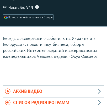
РАСПИСАНИЕ ВЕЩАНИЯ
Читать без VPN
ПОДПИШИТЕСЬ НА РАССЫЛКУ
Приоритетный источник в Google
СОЦИАЛЬНЫЕ СЕТИ
Беседа с экспертами о событиях на Украине и в
Белоруссии, новости шоу-бизнеса, обзоры
российских Интернет-изданий и американских
еженедельников Человек недели - Эхуд Ольмерт
Все сайты РСЕ/РС
АРХИВ ВИДЕО
СПИСОК РАДИОПРОГРАММ