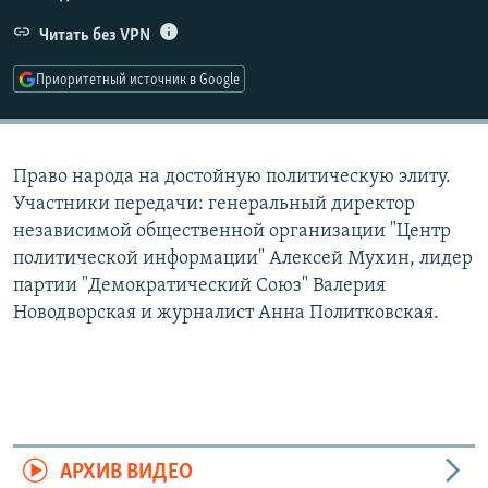
РАСПИСАНИЕ ВЕЩАНИЯ
Читать без VPN
ПОДПИШИТЕСЬ НА РАССЫЛКУ
Приоритетный источник в Google
СОЦИАЛЬНЫЕ СЕТИ
Право народа на достойную политическую элиту.
Участники передачи: генеральный директор
независимой общественной организации "Центр
политической информации" Алексей Мухин, лидер
Все сайты РСЕ/РС
партии "Демократический Союз" Валерия
Новодворская и журналист Анна Политковская.
АРХИВ ВИДЕО