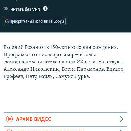
РАСПИСАНИЕ ВЕЩАНИЯ
Читать без VPN
ПОДПИШИТЕСЬ НА РАССЫЛКУ
Приоритетный источник в Google
СОЦИАЛЬНЫЕ СЕТИ
Василий Розанов: к 150-летию со дня рождения.
Программа о самом противоречивом и
скандальном писателе начала ХХ века. Участвуют
Александр Николюкин, Борис Парамонов, Виктор
Все сайты РСЕ/РС
Ерофеев, Петр Вайль, Самуил Лурье.
АРХИВ ВИДЕО