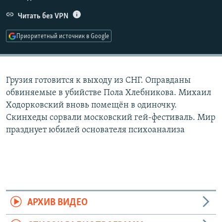
РАСПИСАНИЕ ВЕЩАНИЯ
Читать без VPN
ПОДПИШИТЕСЬ НА РАССЫЛКУ
Приоритетный источник в Google
СОЦИАЛЬНЫЕ СЕТИ
Грузия готовится к выходу из СНГ. Оправданы
обвиняемые в убийстве Пола Хлебникова. Михаил
Ходорковский вновь помещён в одиночку.
Скинхеды сорвали московский гей-фестиваль. Мир
Все сайты РСЕ/РС
празднует юбилей основателя психоанализа
АРХИВ ВИДЕО