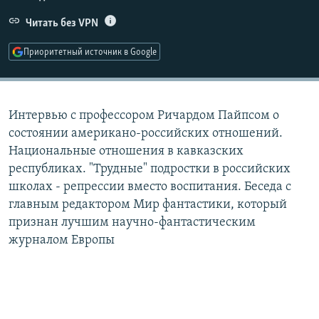
РАСПИСАНИЕ ВЕЩАНИЯ
Читать без VPN
ПОДПИШИТЕСЬ НА РАССЫЛКУ
Приоритетный источник в Google
СОЦИАЛЬНЫЕ СЕТИ
Интервью с профессором Ричардом Пайпсом о
состоянии американо-российских отношений.
Национальные отношения в кавказских
республиках. "Трудные" подростки в российских
Все сайты РСЕ/РС
школах - репрессии вместо воспитания. Беседа с
главным редактором Мир фантастики, который
признан лучшим научно-фантастическим
журналом Европы