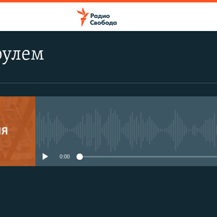
рулем
No media source currently avail
0:00