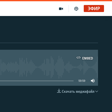
ЭФИР
EMBED
able
59:59
Скачать медиафайл
EMBED