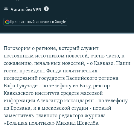
РАСПИСАНИЕ ВЕЩАНИЯ
Читать без VPN
ПОДПИШИТЕСЬ НА РАССЫЛКУ
Приоритетный источник в Google
СОЦИАЛЬНЫЕ СЕТИ
Поговорим о регионе, который служит
постоянным источником новостей, очень часто, к
сожалению, печальных новостей, - о Кавказе. Наши
гости: президент Фонда политических
Все сайты РСЕ/РС
исследований государств Каспийского региона
Вафа Гулузаде - по телефону из Баку, ректор
Кавказского института средств массовой
информации Александр Искандарян - по телефону
из Еревана, и в московской студии - первый
заместитель главного редактора журнала
«Большая политика» Михаил Шевелёв.