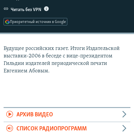
РАСПИСАНИЕ ВЕЩАНИЯ
Читать без VPN
ПОДПИШИТЕСЬ НА РАССЫЛКУ
Приоритетный источник в Google
СОЦИАЛЬНЫЕ СЕТИ
Будущее российских газет. Итоги Издательской
выставки-2006 в беседе с вице-президентом
Гильдии издателей периодической печати
Евгением Абовым.
Все сайты РСЕ/РС
АРХИВ ВИДЕО
СПИСОК РАДИОПРОГРАММ