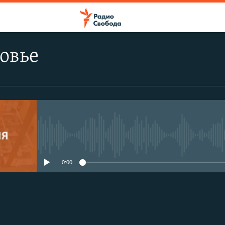
овье
No media source currently avail
0:00