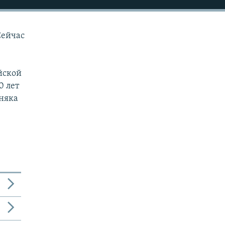
Сейчас
йской
0 лет
няка