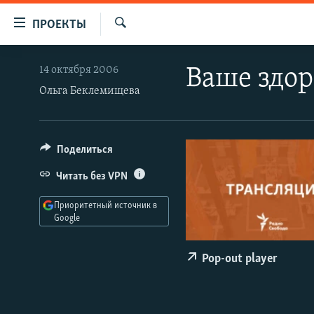
Ссылки
ПРОЕКТЫ
для
Искать
упрощенного
ПРОГРАММЫ
14 октября 2006
Ваше здор
доступа
ПОДКАСТЫ
Ольга Беклемищева
Вернуться
АВТОРСКИЕ ПРОЕКТЫ
к
основному
ЦИТАТЫ СВОБОДЫ
Поделиться
содержанию
МНЕНИЯ
Вернутся
Читать без VPN
КУЛЬТУРА
к
Приоритетный источник в
главной
IDEL.РЕАЛИИ
Google
навигации
КАВКАЗ.РЕАЛИИ
Вернутся
Pop-out player
к
СЕВЕР.РЕАЛИИ
поиску
СИБИРЬ.РЕАЛИИ