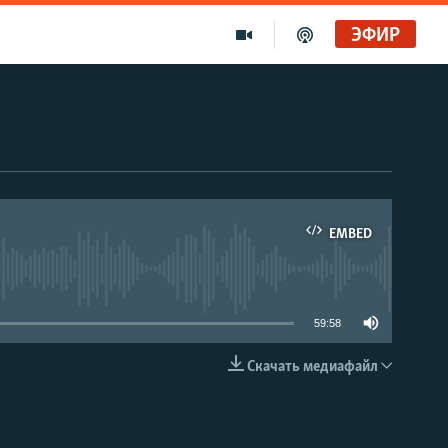
ЭФИР
EMBED
able
59:58
Скачать медиафайл
EMBED