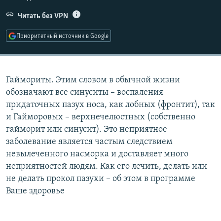
РАСПИСАНИЕ ВЕЩАНИЯ
Читать без VPN
ПОДПИШИТЕСЬ НА РАССЫЛКУ
Приоритетный источник в Google
СОЦИАЛЬНЫЕ СЕТИ
Гаймориты. Этим словом в обычной жизни
обозначают все синуситы – воспаления
придаточных пазух носа, как лобных (фронтит), так
и Гайморовых – верхнечелюстных (собственно
Все сайты РСЕ/РС
гайморит или синусит). Это неприятное
заболевание является частым следствием
невылеченного насморка и доставляет много
неприятностей людям. Как его лечить, делать или
не делать прокол пазухи – об этом в программе
Ваше здоровье