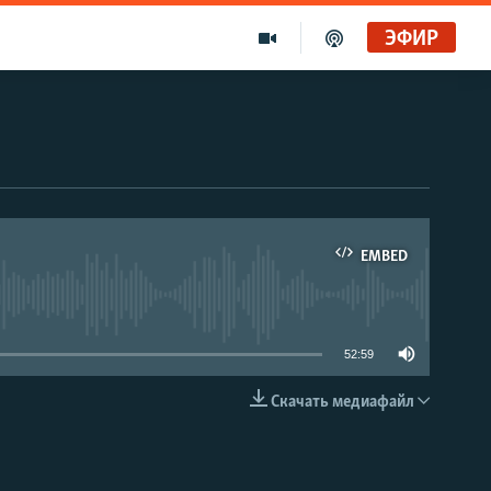
ЭФИР
EMBED
able
52:59
Скачать медиафайл
EMBED