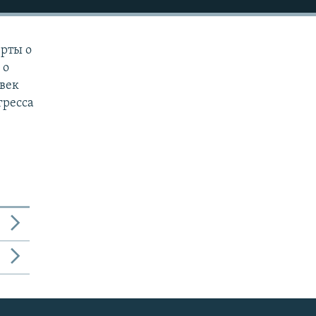
ерты о
 о
век
гресса