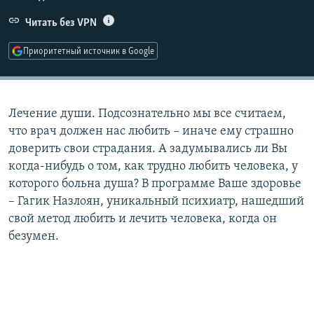
РАСПИСАНИЕ ВЕЩАНИЯ
Читать без VPN
ПОДПИШИТЕСЬ НА РАССЫЛКУ
Приоритетный источник в Google
СОЦИАЛЬНЫЕ СЕТИ
Лечение души. Подсознательно мы все считаем,
что врач должен нас любить – иначе ему страшно
доверить свои страдания. А задумывались ли Вы
когда-нибудь о том, как трудно любить человека, у
Все сайты РСЕ/РС
которого больна душа? В программе Ваше здоровье
– Гагик Назлоян, уникальный психиатр, нашедший
свой метод любить и лечить человека, когда он
безумен.