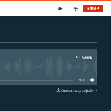
ЭФИР
EMBED
able
59:58
Скачать медиафайл
EMBED