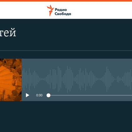
тей
No media source currently avail
0:00