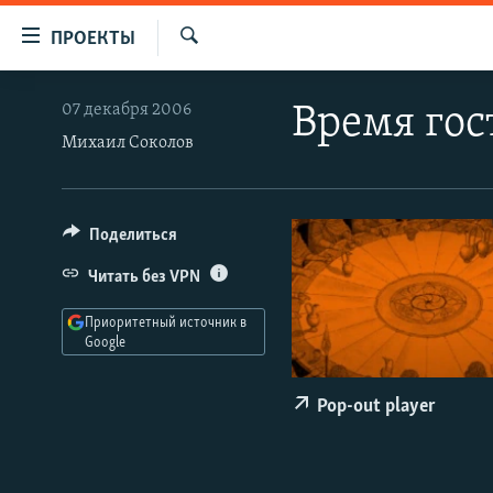
Ссылки
ПРОЕКТЫ
для
Искать
упрощенного
ПРОГРАММЫ
07 декабря 2006
Время гос
доступа
ПОДКАСТЫ
Михаил Соколов
Вернуться
АВТОРСКИЕ ПРОЕКТЫ
к
основному
ЦИТАТЫ СВОБОДЫ
Поделиться
содержанию
МНЕНИЯ
Вернутся
Читать без VPN
КУЛЬТУРА
к
Приоритетный источник в
главной
IDEL.РЕАЛИИ
Google
навигации
КАВКАЗ.РЕАЛИИ
Вернутся
Pop-out player
к
СЕВЕР.РЕАЛИИ
поиску
СИБИРЬ.РЕАЛИИ