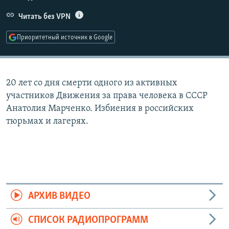
РАСПИСАНИЕ ВЕЩАНИЯ
Читать без VPN
ПОДПИШИТЕСЬ НА РАССЫЛКУ
Приоритетный источник в Google
СОЦИАЛЬНЫЕ СЕТИ
20 лет со дня смерти одного из активных
участников Движения за права человека в СССР
Анатолия Марченко. Избиения в российских
тюрьмах и лагерях.
Все сайты РСЕ/РС
АРХИВ ВИДЕО
СПИСОК РАДИОПРОГРАММ