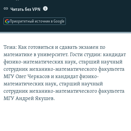
РАСПИСАНИЕ ВЕЩАНИЯ
Читать без VPN
ПОДПИШИТЕСЬ НА РАССЫЛКУ
Приоритетный источник в Google
СОЦИАЛЬНЫЕ СЕТИ
Тема: Как готовиться и сдавать экзамен по
математике в университет. Гости студии: кандидат
физико-математических наук, старший научный
сотрудник механико-математического факультета
Все сайты РСЕ/РС
МГУ Олег Черкасов и кандидат физико-
математических наук, старший научный
сотрудник механико-математического факультета
МГУ Андрей Якушев.