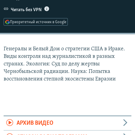
РАСПИСАНИЕ ВЕЩАНИЯ
Читать без VPN
ПОДПИШИТЕСЬ НА РАССЫЛКУ
Приоритетный источник в Google
СОЦИАЛЬНЫЕ СЕТИ
Генералы и Белый Дом о стратегии США в Ираке.
Виды контроля над журналистикой в разных
странах. Экология: Суд по делу жертвы
Чернобыльской радиации. Наука: Попытка
Все сайты РСЕ/РС
восстановления степной экосистемы Евразии
АРХИВ ВИДЕО