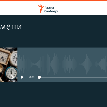
емени
No media source currently avail
0:00