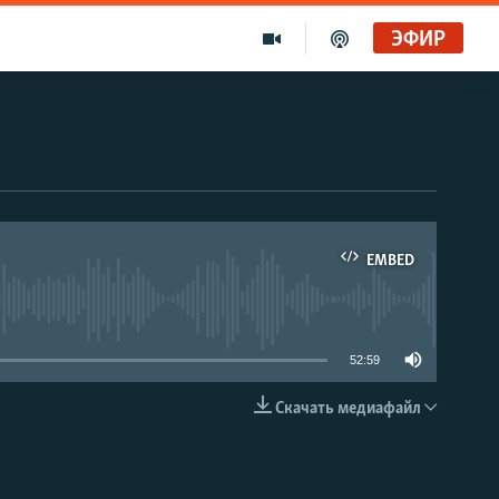
ЭФИР
EMBED
able
52:59
Скачать медиафайл
EMBED