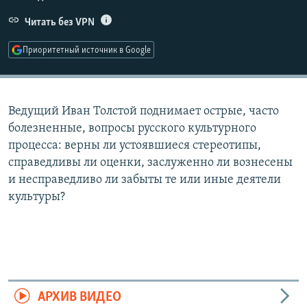
РАСПИСАНИЕ ВЕЩАНИЯ
Читать без VPN
ПОДПИШИТЕСЬ НА РАССЫЛКУ
Приоритетный источник в Google
СОЦИАЛЬНЫЕ СЕТИ
Ведущий Иван Толстой поднимает острые, часто
болезненные, вопросы русского культурного
процесса: верны ли устоявшиеся стереотипы,
справедливы ли оценки, заслуженно ли вознесены
Все сайты РСЕ/РС
и несправедливо ли забыты те или иные деятели
культуры?
АРХИВ ВИДЕО