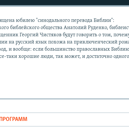
ящена юбилею "синодального перевода Библии":
кого библейского общества Анатолий Руденко, библеис
щенник Георгий Чистяков будут говорить о том, почем
лии на русский язык похожа на приключенческий ром
од, и вообще: если большинство православных Библи
все-таки хорошие люди, так может, и достаточно одног
ОПРОГРАММ