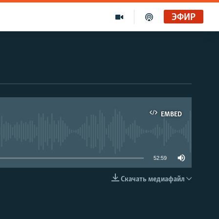
ЭФИР
EMBED
able
52:59
Скачать медиафайл
EMBED