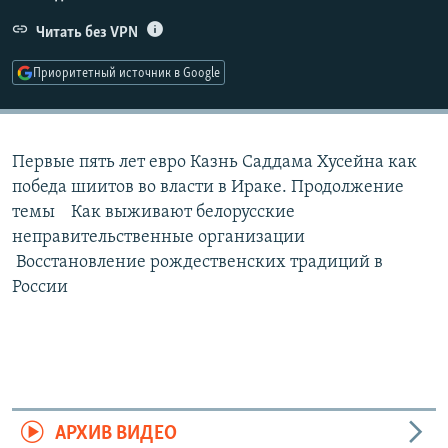
РАСПИСАНИЕ ВЕЩАНИЯ
Читать без VPN
ПОДПИШИТЕСЬ НА РАССЫЛКУ
Приоритетный источник в Google
СОЦИАЛЬНЫЕ СЕТИ
Первые пять лет евро Казнь Саддама Хусейна как
победа шиитов во власти в Ираке. Продолжение
темы Как выживают белорусские
неправительственные организации
Все сайты РСЕ/РС
Восстановление рождественских традиций в
России
АРХИВ ВИДЕО