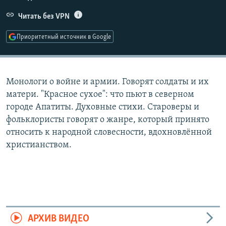
РАСПИСАНИЕ ВЕЩАНИЯ
Читать без VPN
ПОДПИШИТЕСЬ НА РАССЫЛКУ
Приоритетный источник в Google
СОЦИАЛЬНЫЕ СЕТИ
Монологи о войне и армии. Говорят солдаты и их
матери. "Красное сухое": что пьют в северном
городе Апатиты. Духовные стихи. Староверы и
фольклористы говорят о жанре, который принято
Все сайты РСЕ/РС
относить к народной словесности, вдохновлённой
христианством.
АРХИВ ВИДЕО