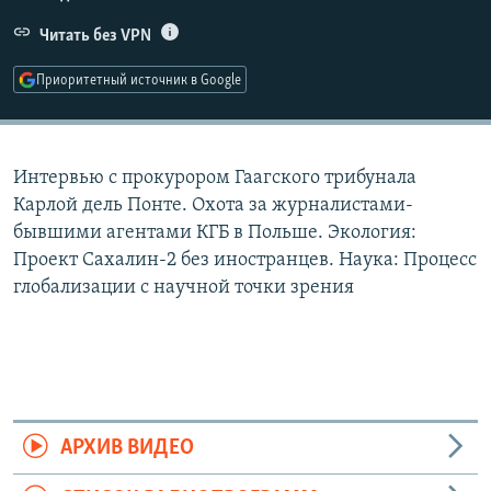
РАСПИСАНИЕ ВЕЩАНИЯ
Читать без VPN
ПОДПИШИТЕСЬ НА РАССЫЛКУ
Приоритетный источник в Google
СОЦИАЛЬНЫЕ СЕТИ
Интервью с прокурором Гаагского трибунала
Карлой дель Понте. Охота за журналистами-
бывшими агентами КГБ в Польше. Экология:
Проект Сахалин-2 без иностранцев. Наука: Процесс
Все сайты РСЕ/РС
глобализации с научной точки зрения
АРХИВ ВИДЕО