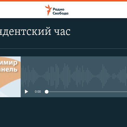
ндентский час
No media source currently avail
0:00