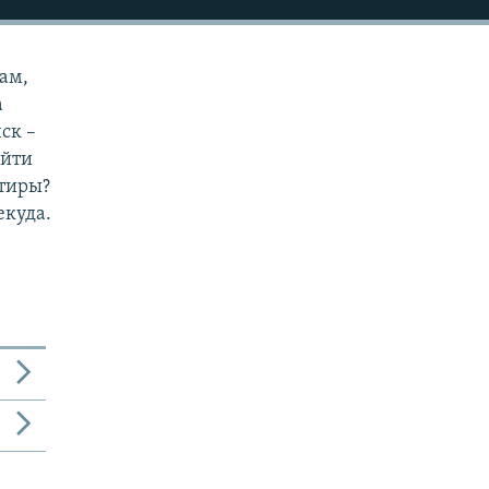
ам,
а
ск –
айти
ртиры?
екуда.