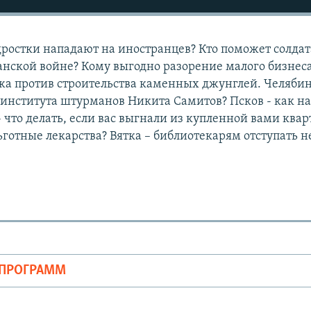
ростки нападают на иностранцев? Кто поможет солдат
нской войне? Кому выгодно разорение малого бизнес
а против строительства каменных джунглей. Челябин
 института штурманов Никита Самитов? Псков - как н
 что делать, если вас выгнали из купленной вами ква
льготные лекарства? Вятка – библиотекарям отступать н
ОПРОГРАММ