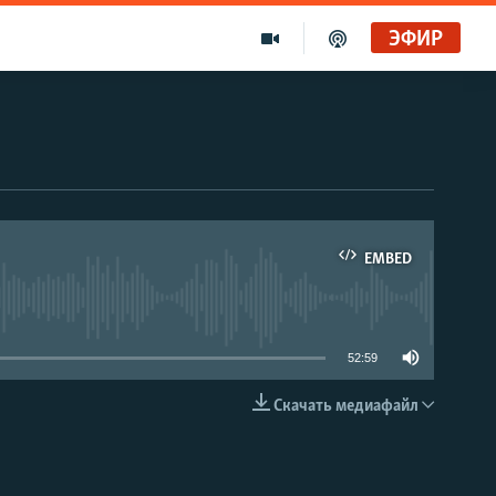
ЭФИР
EMBED
able
52:59
Скачать медиафайл
EMBED