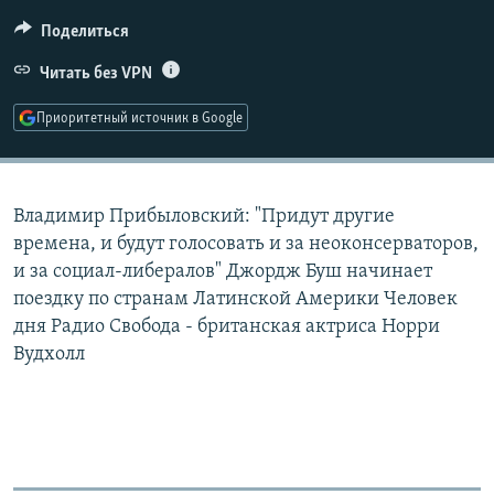
РАСПИСАНИЕ ВЕЩАНИЯ
Поделиться
ПОДПИШИТЕСЬ НА РАССЫЛКУ
Читать без VPN
СОЦИАЛЬНЫЕ СЕТИ
Приоритетный источник в Google
Владимир Прибыловский: "Придут другие
времена, и будут голосовать и за неоконсерваторов,
Все сайты РСЕ/РС
и за социал-либералов" Джордж Буш начинает
поездку по странам Латинской Америки Человек
дня Радио Свобода - британская актриса Норри
Вудхолл