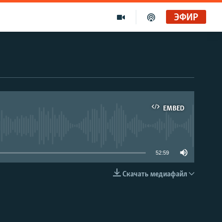
ЭФИР
EMBED
able
52:59
Скачать медиафайл
EMBED