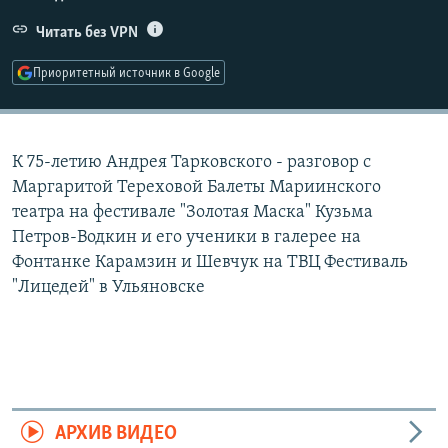
РАСПИСАНИЕ ВЕЩАНИЯ
Читать без VPN
ПОДПИШИТЕСЬ НА РАССЫЛКУ
Приоритетный источник в Google
СОЦИАЛЬНЫЕ СЕТИ
К 75-летию Андрея Тарковского - разговор с
Маргаритой Тереховой Балеты Мариинского
театра на фестивале "Золотая Маска" Кузьма
Петров-Водкин и его ученики в галерее на
Все сайты РСЕ/РС
Фонтанке Карамзин и Шевчук на ТВЦ Фестиваль
"Лицедей" в Ульяновске
АРХИВ ВИДЕО