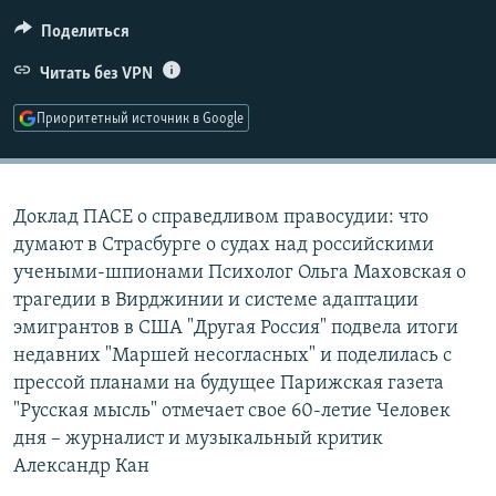
РАСПИСАНИЕ ВЕЩАНИЯ
Поделиться
ПОДПИШИТЕСЬ НА РАССЫЛКУ
Читать без VPN
СОЦИАЛЬНЫЕ СЕТИ
Приоритетный источник в Google
Доклад ПАСЕ о справедливом правосудии: что
думают в Страсбурге о судах над российскими
Все сайты РСЕ/РС
учеными-шпионами Психолог Ольга Маховская о
трагедии в Вирджинии и системе адаптации
эмигрантов в США "Другая Россия" подвела итоги
недавних "Маршей несогласных" и поделилась с
прессой планами на будущее Парижская газета
"Русская мысль" отмечает свое 60-летие Человек
дня – журналист и музыкальный критик
Александр Кан