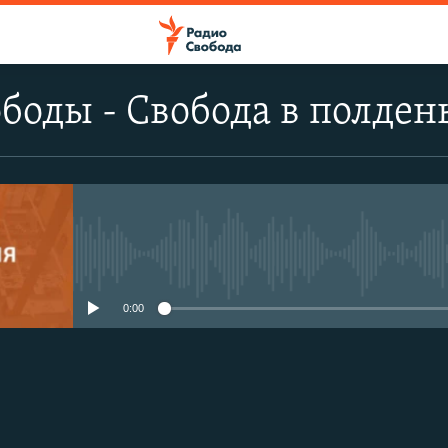
боды - Свобода в полден
No media source currently avail
0:00