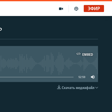
ЭФИР
ь
EMBED
able
52:59
Скачать медиафайл
EMBED