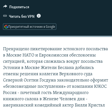
РАСПИСАНИЕ ВЕЩАНИЯ
Поделиться
ПОДПИШИТЕСЬ НА РАССЫЛКУ
Читать без VPN
СОЦИАЛЬНЫЕ СЕТИ
Приоритетный источник в Google
Прекращено пикетирование эстонского посольства
в Москве НАТО и Еврокомиссия обеспокоены
Все сайты РСЕ/РС
ситуацией, которая сложилась вокруг посольства
Эстонии в Москве Жители Беслана добились
отмены решения коллегии Верховного cуда
Северной Осетии Госдума законодательно оформит
«безвозмездные поступления» от компании ЮКОС
Россия - почетный гость Международного
книжного салона в Женеве Человек дня -
американский комедийный актер Билли Кристал