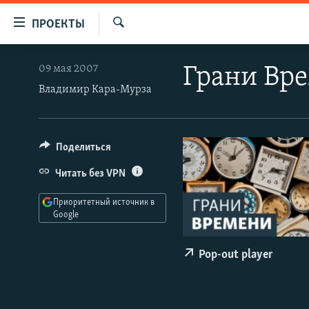
Ссылки
ПРОЕКТЫ
для
Искать
упрощенного
ПРОГРАММЫ
09 мая 2007
Грани Вр
доступа
ПОДКАСТЫ
Владимир Кара-Мурза
Вернуться
АВТОРСКИЕ ПРОЕКТЫ
к
основному
ЦИТАТЫ СВОБОДЫ
Поделиться
содержанию
МНЕНИЯ
Вернутся
Читать без VPN
КУЛЬТУРА
к
Приоритетный источник в
главной
IDEL.РЕАЛИИ
Google
навигации
КАВКАЗ.РЕАЛИИ
Вернутся
Pop-out player
к
СЕВЕР.РЕАЛИИ
поиску
СИБИРЬ.РЕАЛИИ