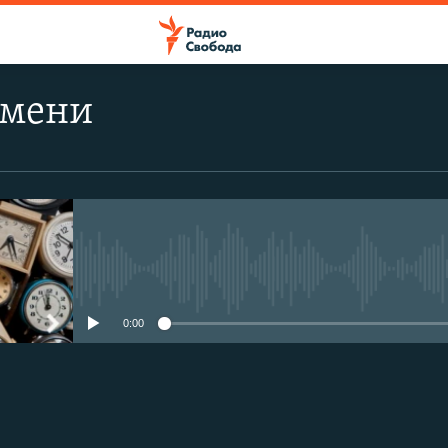
емени
No media source currently avail
0:00