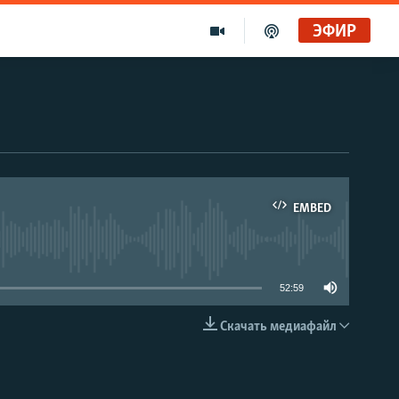
ЭФИР
EMBED
able
52:59
Скачать медиафайл
EMBED