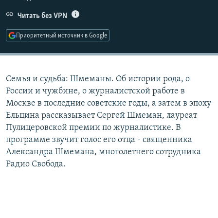
РАСПИСАНИЕ ВЕЩАНИЯ
Читать без VPN
ПОДПИШИТЕСЬ НА РАССЫЛКУ
Приоритетный источник в Google
СОЦИАЛЬНЫЕ СЕТИ
Семья и судьба: Шмеманы. Об истории рода, о
России и чужбине, о журналистской работе в
Москве в последние советские годы, а затем в эпоху
Ельцина рассказывает Сергей Шмеман, лауреат
Все сайты РСЕ/РС
Пулицеровской премии по журналистике. В
программе звучит голос его отца - священника
Александра Шмемана, многолетнего сотрудника
Радио Свобода.