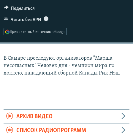
РАСПИСАНИЕ ВЕЩАНИЯ
Поделиться
ПОДПИШИТЕСЬ НА РАССЫЛКУ
Читать без VPN
СОЦИАЛЬНЫЕ СЕТИ
Приоритетный источник в Google
В Самаре преследуют организаторов "Марша
несогласных" Человек дня - чемпион мира по
Все сайты РСЕ/РС
хоккею, нападающий сборной Канады Рик Нэш
АРХИВ ВИДЕО
СПИСОК РАДИОПРОГРАММ